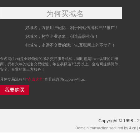
为何买域名
好域名，方便用户记忆，利于网站传播和产品推广！
好域名，树立企业形象，创造品牌价值！
好域名，永远不交费的活广告,互联网上的不动产！
金名网(4.cn)是全球领先的域名交易服务机构，同时也是Icann认证的注册
商，拥有六年的域名交易经验，年交易额达3亿元以上。金名网提供简单、
安全、专业的第三方服务！
具体交易流程可
“点击这里”
查看或咨询support@4.cn。
我要购买
Copyright © 1998 - 
Domain transaction secured by 4.cn |