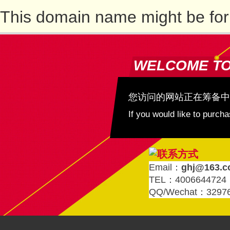
This domain name might be for
WELCOME T
您访问的网站正在筹备中
If you would like to purc
Email：
ghj@163.
TEL：4006644724
QQ/Wechat：3297