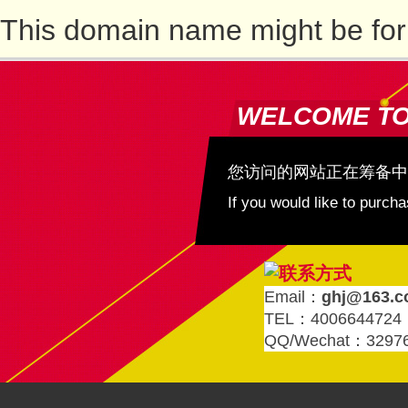
This domain name might be for
WELCOME T
您访问的网站正在筹备中
If you would like to purc
Email：
ghj@163.
TEL：4006644724
QQ/Wechat：3297