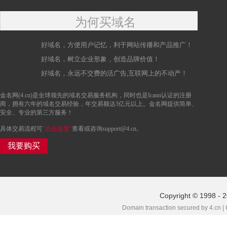
为何买域名
好域名，方便用户记忆，利于网站传播和产品推广！
好域名，树立企业形象，创造品牌价值！
好域名，永远不交费的活广告,互联网上的不动产！
金名网(4.cn)是全球领先的域名交易服务机构，同时也是Icann认证的注册
商，拥有六年的域名交易经验，年交易额达3亿元以上。金名网提供简单、
安全、专业的第三方服务！
具体交易流程可
“点击这里”
查看或咨询support@4.cn。
我要购买
Copyright © 1998 - 
Domain transaction secured by 4.cn |