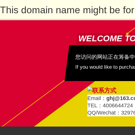
This domain name might be for
WELCOME T
您访问的网站正在筹备中
If you would like to purc
Email：
ghj@163.
TEL：4006644724
QQ/Wechat：3297