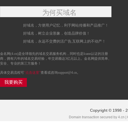
为何买域名
好域名，方便用户记忆，利于网站传播和产品推广！
好域名，树立企业形象，创造品牌价值！
好域名，永远不交费的活广告,互联网上的不动产！
金名网(4.cn)是全球领先的域名交易服务机构，同时也是Icann认证的注册
商，拥有六年的域名交易经验，年交易额达3亿元以上。金名网提供简单、
安全、专业的第三方服务！
具体交易流程可
“点击这里”
查看或咨询support@4.cn。
我要购买
Copyright © 1998 - 
Domain transaction secured by 4.cn |