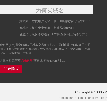
为何买域名
好域名，方便用户记忆，利于网站传播和产品推广！
好域名，树立企业形象，创造品牌价值！
好域名，永远不交费的活广告,互联网上的不动产！
金名网(4.cn)是全球领先的域名交易服务机构，同时也是Icann认证的注册
商，拥有六年的域名交易经验，年交易额达3亿元以上。金名网提供简单、
安全、专业的第三方服务！
具体交易流程可
“点击这里”
查看或咨询support@4.cn。
我要购买
Copyright © 1998 - 
Domain transaction secured by 4.cn |