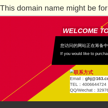
This domain name might be for
WELCOME T
您访问的网站正在筹备中
If you would like to purc
Email：
ghj@163.
TEL：4006644724
QQ/Wechat：3297