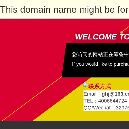
This domain name might be for
WELCOME T
您访问的网站正在筹备中
If you would like to purc
Email：
ghj@163.
TEL：4006644724
QQ/Wechat：3297