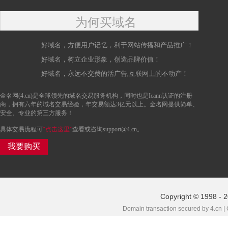
为何买域名
好域名，方便用户记忆，利于网站传播和产品推广！
好域名，树立企业形象，创造品牌价值！
好域名，永远不交费的活广告,互联网上的不动产！
金名网(4.cn)是全球领先的域名交易服务机构，同时也是Icann认证的注册
商，拥有六年的域名交易经验，年交易额达3亿元以上。金名网提供简单、
安全、专业的第三方服务！
具体交易流程可
“点击这里”
查看或咨询support@4.cn。
我要购买
Copyright © 1998 - 
Domain transaction secured by 4.cn |