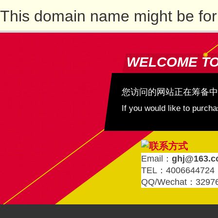
This domain name might be for
WELCOME T
您访问的网站正在筹备中
If you would like to purc
Email：
ghj@163.
TEL：4006644724
QQ/Wechat：3297