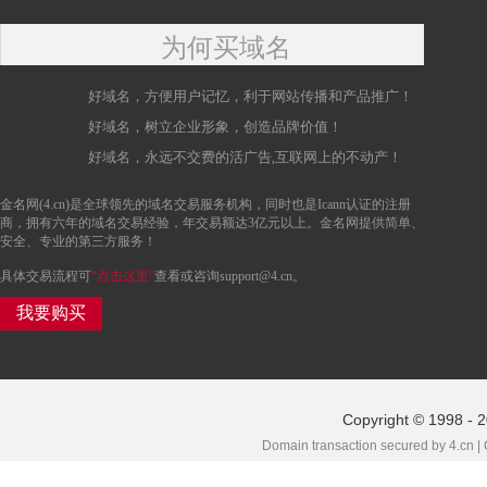
为何买域名
好域名，方便用户记忆，利于网站传播和产品推广！
好域名，树立企业形象，创造品牌价值！
好域名，永远不交费的活广告,互联网上的不动产！
金名网(4.cn)是全球领先的域名交易服务机构，同时也是Icann认证的注册
商，拥有六年的域名交易经验，年交易额达3亿元以上。金名网提供简单、
安全、专业的第三方服务！
具体交易流程可
“点击这里”
查看或咨询support@4.cn。
我要购买
Copyright © 1998 - 
Domain transaction secured by 4.cn |